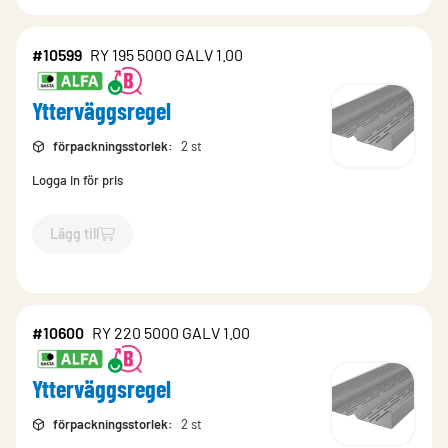
#10599
RY 195 5000 GALV 1.00
Ytterväggsregel
förpackningsstorlek
:
2 st
Logga in för pris
Lägg till
`$
Lägg till
$
Ytterväggsregel
-$
10599
`
#10600
RY 220 5000 GALV 1.00
Ytterväggsregel
förpackningsstorlek
:
2 st