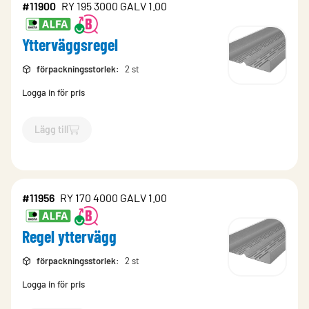
#11900
RY 195 3000 GALV 1.00
Ytterväggsregel
förpackningsstorlek
:
2 st
Logga in för pris
Lägg till
`$
Lägg till
$
Ytterväggsregel
-$
11900
`
#11956
RY 170 4000 GALV 1.00
Regel yttervägg
förpackningsstorlek
:
2 st
Logga in för pris