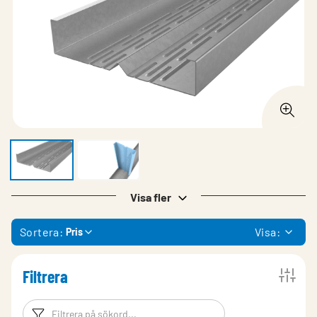
Visa fler
Sortera:
Visa:
Pris
Filtrera
Filtreringsord
Filtrera produk