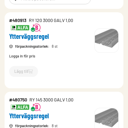
#480913
RY 120 3000 GALV 1.00
Ytterväggsregel
förpackningsstorlek
:
8 st
Logga in för pris
Lägg till
`$
Lägg till
$
Ytterväggsregel
-$
480913
`
#480750
RY 145 3000 GALV 1.00
Ytterväggsregel
förpackningsstorlek
:
8 st