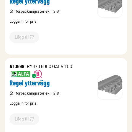
Regel yttervägg
förpackningsstorlek
:
2 st
Logga in för pris
Lägg till
`$
Lägg till
$
Regel yttervägg
-$
11957
`
#10598
RY 170 5000 GALV 1.00
Regel yttervägg
förpackningsstorlek
:
2 st
Logga in för pris
Lägg till
`$
Lägg till
$
Regel yttervägg
-$
10598
`