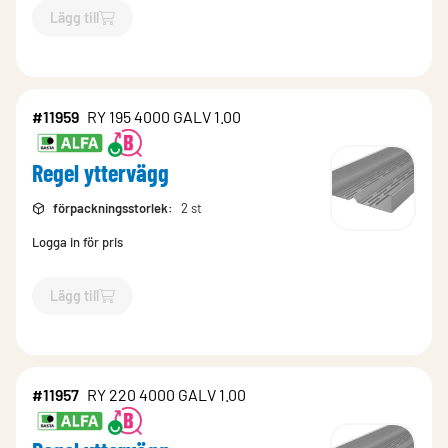
Lägg till
`$
Lägg till
$
Regel yttervägg
-$
11956
`
#11959
RY 195 4000 GALV 1.00
Regel yttervägg
förpackningsstorlek
:
2 st
Logga in för pris
Lägg till
`$
Lägg till
$
Regel yttervägg
-$
11959
`
#11957
RY 220 4000 GALV 1.00