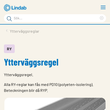
Hoppa
V
till
m
Sökord
huvudinnehållet
Ren
Sök
sök
Produkter
Ytterväggsreglar
på
Lösningar
sajten
Service & Support
RY
Ytterväggsregel
Hållbarhet
Om Lindab
Ytterväggsregel.
Kontakt
Alla RY-reglar kan fås med PD10 (polyeten-isolering).
Logga in
Beteckningen blir då RYP.
Choose languge
Sweden