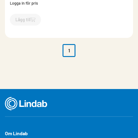
Logga in för pris
Lägg till
`$
Lägg till
$
Ytterväggsregel
-$
10600
`
1
Om Lindab