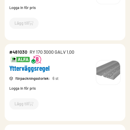
Logga in för pris
Lägg till
`$
Lägg till
$
Ytterväggsregel
-$
480750
`
#481030
RY 170 3000 GALV 1.00
Ytterväggsregel
förpackningsstorlek
:
6 st
Logga in för pris
Lägg till
`$
Lägg till
$
Ytterväggsregel
-$
481030
`