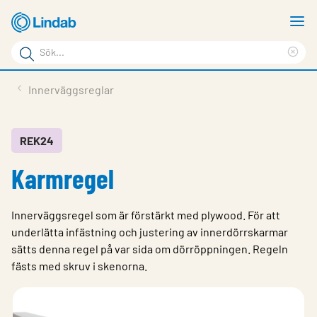
Hoppa
V
till
m
Sökord
huvudinnehållet
Ren
Sök
sök
Produkter
Innerväggsreglar
på
Lösningar
sajten
Service & Support
REK24
Karmregel
Hållbarhet
Om Lindab
Innerväggsregel som är förstärkt med plywood. För att
Kontakt
underlätta infästning och justering av innerdörrskarmar
sätts denna regel på var sida om dörröppningen. Regeln
Logga in
fästs med skruv i skenorna.
Choose languge
Sweden