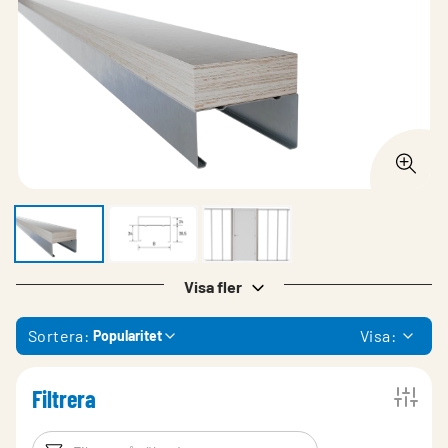
Visa fler
Sortera:
Visa:
Popularitet
Filtrera
Filtreringsord
Filtrera produk