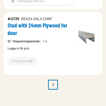
#12135
REK24 GALV CONF
Stud with 24mm Plywood for
door
förpackningsstorlek
:
1 st
Logga in för pris
Konfigurera
Konfigurera Stud with 24mm Plywood for door-12135
1