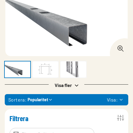
Visa fler
Sortera:
Visa:
Popularitet
Filtrera
Filtreringsord
Filtrera produk