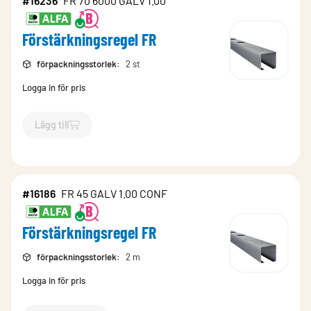
#16236
FR 70 6000 GALV 1.00
Förstärkningsregel FR
förpackningsstorlek
:
2 st
Logga in för pris
Lägg till
`$
Lägg till
$
Förstärkningsregel FR
-$
16236
`
#16186
FR 45 GALV 1.00 CONF
Förstärkningsregel FR
förpackningsstorlek
:
2 m
Logga in för pris