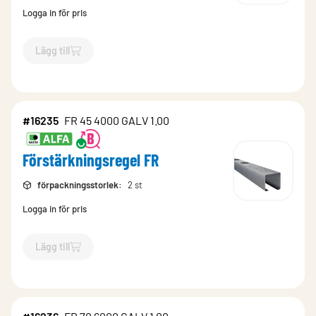
Logga in för pris
Lägg till
`$
Lägg till
$
Förstärkningsregel FR
-$
16272
`
#16235
FR 45 4000 GALV 1.00
Förstärkningsregel FR
förpackningsstorlek
:
2 st
Logga in för pris
Lägg till
`$
Lägg till
$
Förstärkningsregel FR
-$
16235
`