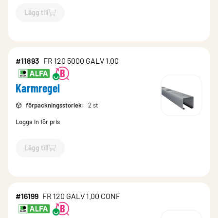
Lägg till
`$
Lägg till
$
Karmregel
-$
11894
`
#11893
FR 120 5000 GALV 1.00
Karmregel
förpackningsstorlek
:
2 st
Logga in för pris
Lägg till
`$
Lägg till
$
Karmregel
-$
11893
`
#16199
FR 120 GALV 1.00 CONF