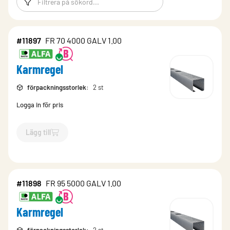
#11897
FR 70 4000 GALV 1.00
Karmregel
förpackningsstorlek
:
2 st
Logga in för pris
Lägg till
`$
Lägg till
$
Karmregel
-$
11897
`
#11898
FR 95 5000 GALV 1.00
Karmregel