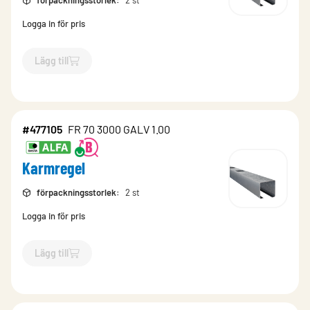
förpackningsstorlek
:
2 st
Logga in för pris
Lägg till
`$
Lägg till
$
Karmregel
-$
11898
`
#477105
FR 70 3000 GALV 1.00
Karmregel
förpackningsstorlek
:
2 st
Logga in för pris
Lägg till
`$
Lägg till
$
Karmregel
-$
477105
`