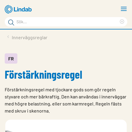
Hoppa
V
till
m
Sökord
huvudinnehållet
Ren
Sök
sök
Produkter
Innerväggsreglar
på
Lösningar
sajten
Service & Support
FR
Förstärkningsregel
Hållbarhet
Om Lindab
Förstärkningsregel med tjockare gods som gör regeln
Kontakt
styvare och mer bärkraftig. Den kan användas i innerväggar
med högre belastning, eller som karmregel. Regeln fästs
Logga in
med skruv i skenorna.
Choose languge
Sweden