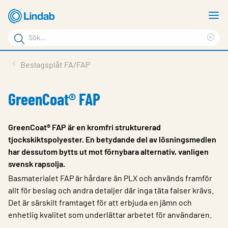
Hoppa
V
till
m
Sökord
huvudinnehållet
Ren
Sök
sök
Produkter
Beslagsplåt FA/FAP
på
Lösningar
sajten
GreenCoat® FAP
Service & Support
Hållbarhet
GreenCoat® FAP är en kromfri strukturerad
tjockskiktspolyester. En betydande del av lösningsmedlen
Om Lindab
har dessutom bytts ut mot förnybara alternativ, vanligen
svensk rapsolja.
Kontakt
Basmaterialet FAP är hårdare än PLX och används framför
Logga in
allt för beslag och andra detaljer där inga täta falser krävs.
Det är särskilt framtaget för att erbjuda en jämn och
Choose languge
Sweden
enhetlig kvalitet som underlättar arbetet för användaren.​