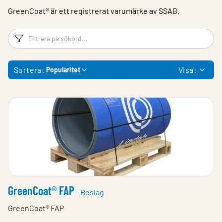
GreenCoat® är ett registrerat varumärke av SSAB.​​
Filtreringsord
Fi
Sortera:
Visa:
Popularitet
GreenCoat® FAP
- Beslag
GreenCoat® FAP